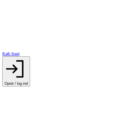
Køb fragt
Opret / log ind