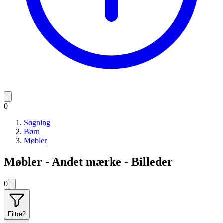
0
Søgning
Børn
Møbler
Møbler - Andet mærke - Billeder
0
Filtre
2