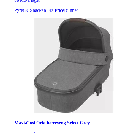
88 kr.
På lager
Pyret & Snäckan
Fra PriceRunner
Maxi-Cosi Oria bæreseng Select Grey