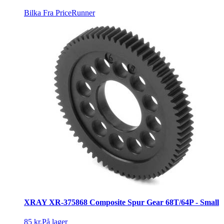
Bilka
Fra PriceRunner
XRAY XR-375868 Composite Spur Gear 68T/64P - Small
85 kr.
På lager