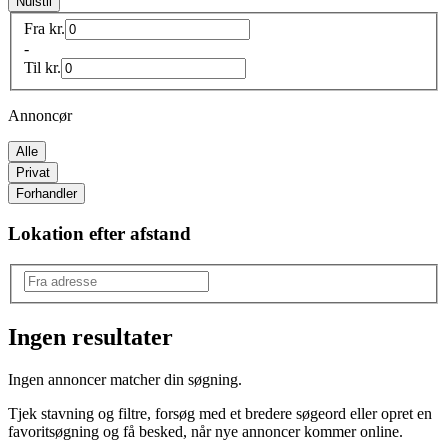
Nulstil
Fra
kr.
-
Til
kr.
Annoncør
Alle
Privat
Forhandler
Lokation efter afstand
Ingen resultater
Produkttype
:
Ingen annoncer matcher din søgning.
Billeder
Tjek stavning og filtre, forsøg med et bredere søgeord eller opret en
Mærke
:
favoritsøgning og få besked, når nye annoncer kommer online.
Andet mærke