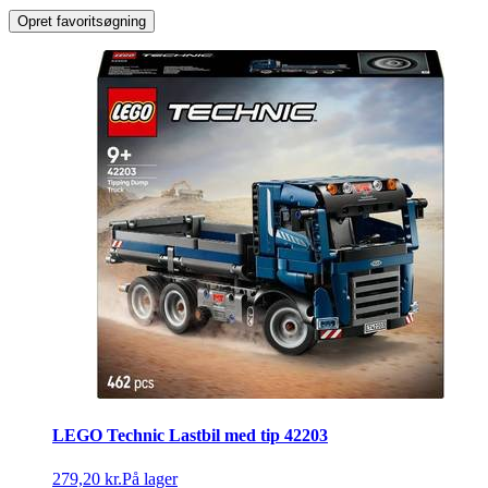
Opret favoritsøgning
LEGO Technic Lastbil med tip 42203
279,20 kr.
På lager