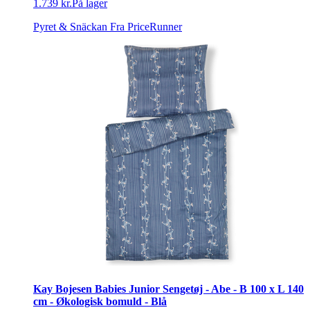
1.739 kr.
På lager
Pyret & Snäckan
Fra PriceRunner
Kay Bojesen Babies Junior Sengetøj - Abe - B 100 x L 140
cm - Økologisk bomuld - Blå