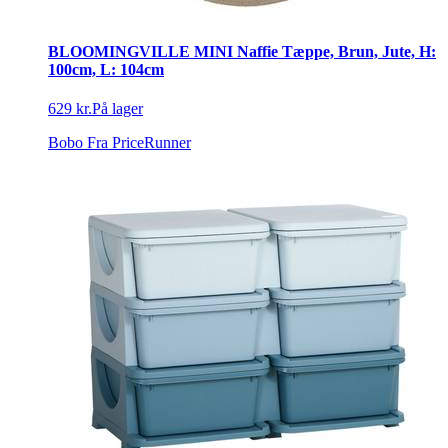
BLOOMINGVILLE MINI Naffie Tæppe, Brun, Jute, H:
100cm, L: 104cm
629 kr.
På lager
Bobo
Fra PriceRunner