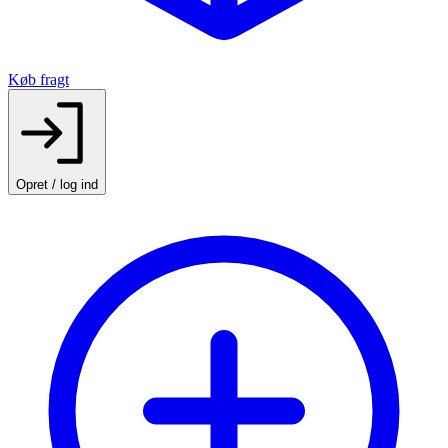
Køb fragt
Opret / log ind