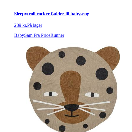
Sleepytroll rocker fødder til babyseng
289 kr.
På lager
BabySam
Fra PriceRunner