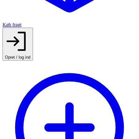
Køb fragt
Opret / log ind