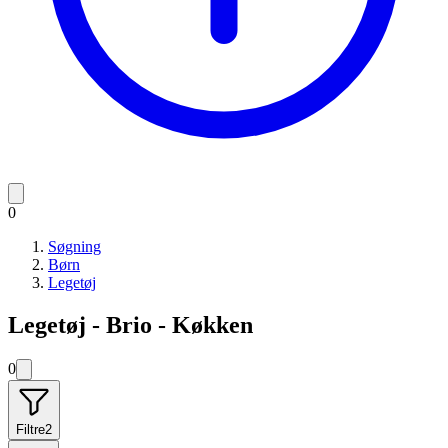
0
Søgning
Børn
Legetøj
Legetøj - Brio - Køkken
0
Filtre
2