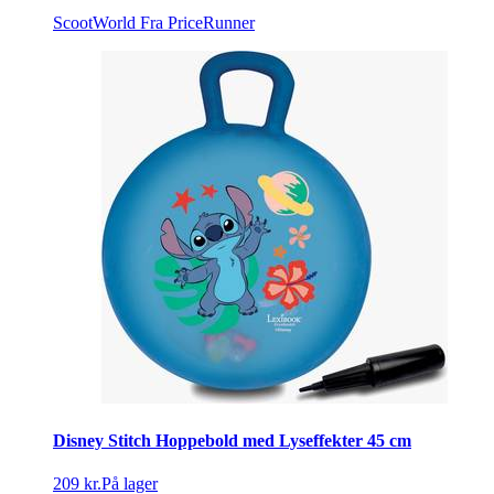
ScootWorld
Fra PriceRunner
Disney Stitch Hoppebold med Lyseffekter 45 cm
209 kr.
På lager