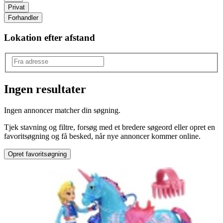
Privat
Forhandler
Lokation efter afstand
Ingen resultater
Produkttype
:
Ingen annoncer matcher din søgning.
Køkken
Tjek stavning og filtre, forsøg med et bredere søgeord eller opret en
Mærke
:
favoritsøgning og få besked, når nye annoncer kommer online.
Brio
Opret favoritsøgning