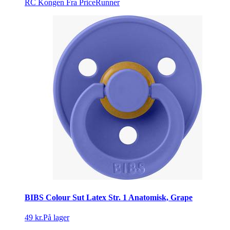
RC Kongen
Fra PriceRunner
BIBS Colour Sut Latex Str. 1 Anatomisk, Grape
49 kr.
På lager