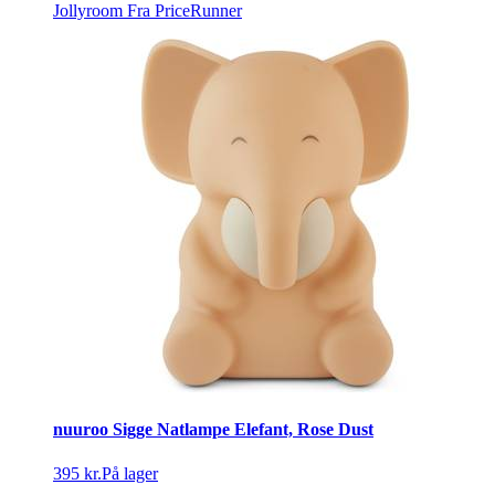
Jollyroom
Fra PriceRunner
nuuroo Sigge Natlampe Elefant, Rose Dust
395 kr.
På lager