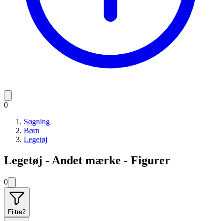
0
Søgning
Børn
Legetøj
Legetøj - Andet mærke - Figurer
0
Filtre
2