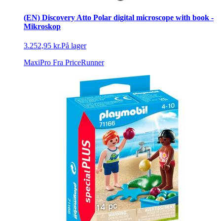
(EN) Discovery Atto Polar digital microscope with book -
Mikroskop
3.252,95 kr.
På lager
MaxiPro
Fra PriceRunner