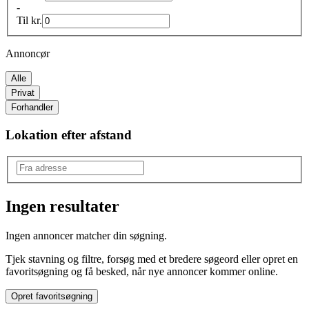
-
Til
kr.
Annoncør
Alle
Privat
Forhandler
Lokation efter afstand
Ingen resultater
Produkttype
:
Ingen annoncer matcher din søgning.
Figurer
Tjek stavning og filtre, forsøg med et bredere søgeord eller opret en
Mærke
:
favoritsøgning og få besked, når nye annoncer kommer online.
Andet mærke
Opret favoritsøgning