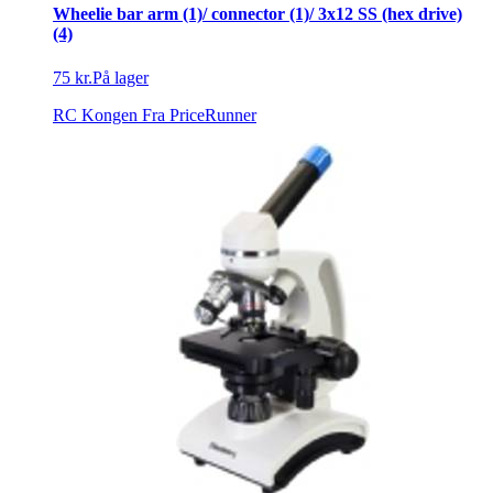
Wheelie bar arm (1)/ connector (1)/ 3x12 SS (hex drive)
(4)
75 kr.
På lager
RC Kongen
Fra PriceRunner