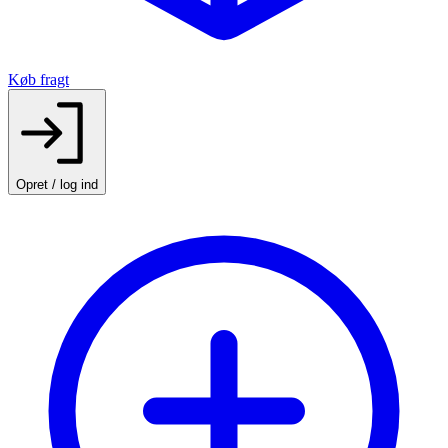
Køb fragt
Opret / log ind