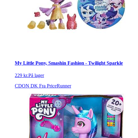
My Little Pony, Smashin Fashion - Twilight Sparkle
229 kr.
På lager
CDON DK
Fra PriceRunner