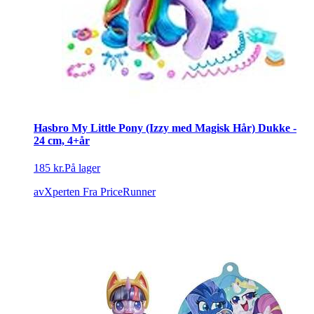
Hasbro My Little Pony (Izzy med Magisk Hår) Dukke -
24 cm, 4+år
185 kr.
På lager
avXperten
Fra PriceRunner