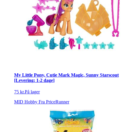
My Little Pony, Cutie Mark Magic, Sunny Starscout
[Levering: 1-2 dage]
75 kr.
På lager
MID Hobby
Fra PriceRunner