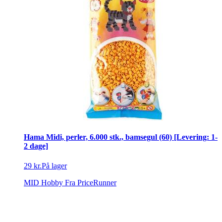
Hama Midi, perler, 6.000 stk., bamsegul (60) [Levering: 1-
2 dage]
29 kr.
På lager
MID Hobby
Fra PriceRunner