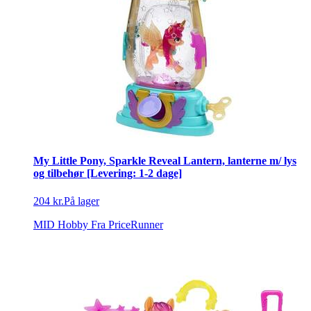
My Little Pony, Sparkle Reveal Lantern, lanterne m/ lys
og tilbehør [Levering: 1-2 dage]
204 kr.
På lager
MID Hobby
Fra PriceRunner