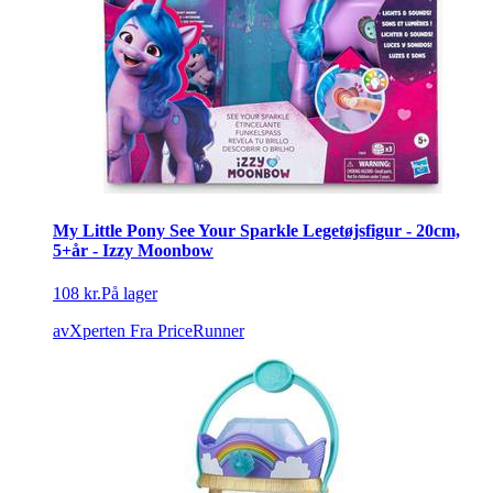
My Little Pony See Your Sparkle Legetøjsfigur - 20cm,
5+år - Izzy Moonbow
108 kr.
På lager
avXperten
Fra PriceRunner