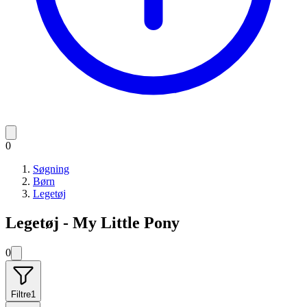
0
Søgning
Børn
Legetøj
Legetøj - My Little Pony
0
Filtre
1