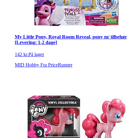
My Little Pony, Royal Room Reveal, pony m/ tilbehør
[Levering: 1-2 dage]
142 kr.
På lager
MID Hobby
Fra PriceRunner