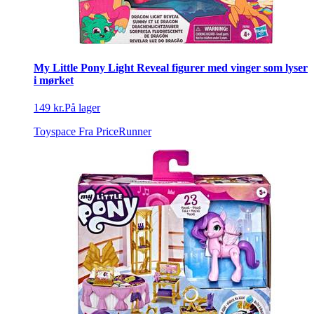
My Little Pony Light Reveal figurer med vinger som lyser
i mørket
149 kr.
På lager
Toyspace
Fra PriceRunner