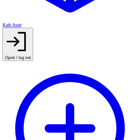
Køb fragt
Opret / log ind