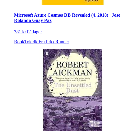
Microsoft Azure Cosmos DB Revealed (4, 2018) | Jose
Rolando Guay Paz
381 kr.
På lager
BookTok.dk
Fra PriceRunner