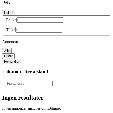
Pris
Nulstil
Fra
kr.
-
Til
kr.
Annoncør
Alle
Privat
Forhandler
Lokation efter afstand
Ingen resultater
Produkttype
:
Ingen annoncer matcher din søgning.
Tintin