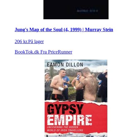
Jung's Map of the Soul (4, 1999) | Murray Stein
206 kr.
På lager
BookTok.dk
Fra PriceRunner