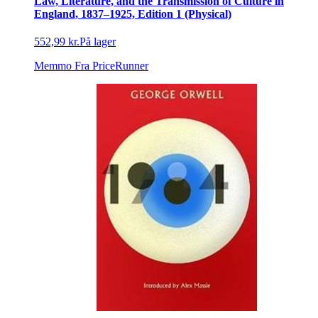
Law, Literature, and the Transmission of Culture in
England, 1837–1925, Edition 1 (Physical)
552,99 kr.
På lager
Memmo
Fra PriceRunner