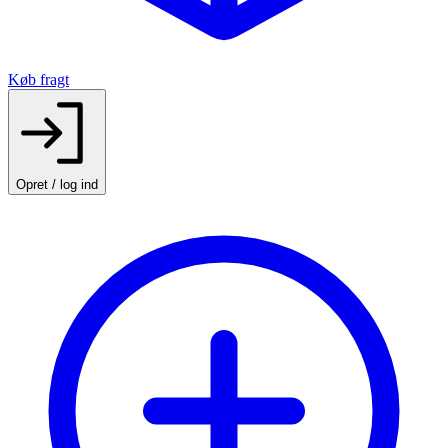
Køb fragt
Opret / log ind