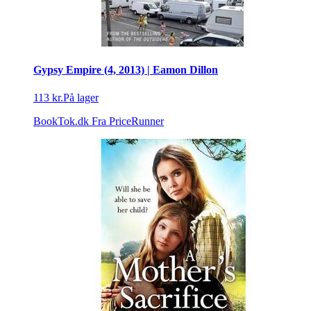
Gypsy Empire (4, 2013) | Eamon Dillon
113 kr.
På lager
BookTok.dk
Fra PriceRunner