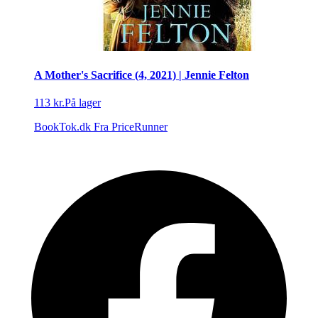
A Mother's Sacrifice (4, 2021) | Jennie Felton
113 kr.
På lager
BookTok.dk
Fra PriceRunner