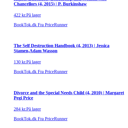
Chancellors (4, 2015) | P. Burkinshaw
422 kr.
På lager
BookTok.dk
Fra PriceRunner
The Self Destruction Handbook (4, 2013) | Jessica
Stamen,Adam Wasson
130 kr.
På lager
BookTok.dk
Fra PriceRunner
Divorce and the Special Needs Child (4, 2010) | Margaret
Pegi Price
284 kr.
På lager
BookTok.dk
Fra PriceRunner