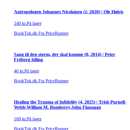
Antropologen Johannes Nicolaisen (2, 2020) | Ole Høiris
240 kr.
På lager
BookTok.dk
Fra PriceRunner
Sang til den storm, der skal komme (0, 2014) | Peter
Fröberg Idling
46 kr.
På lager
BookTok.dk
Fra PriceRunner
Healing the Trauma of Infidelity (4, 2025) | Trish Purnell-
Webb,William M. Bumberry,John Flanagan
169 kr.
På lager
BookTok.dk
Fra PriceRunner