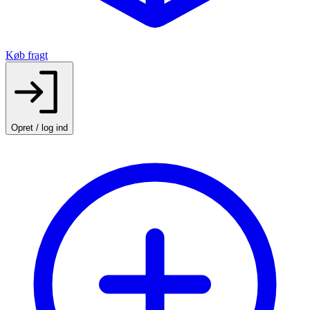
Køb fragt
Opret / log ind