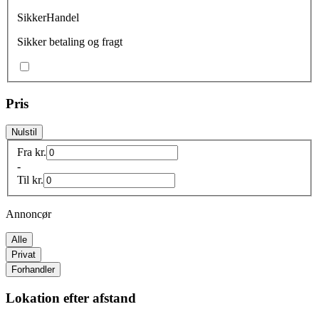
SikkerHandel
Sikker betaling og fragt
Pris
Nulstil
Fra
kr.
-
Til
kr.
Annoncør
Alle
Privat
Forhandler
Lokation efter afstand