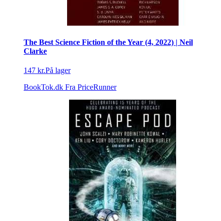
The Best Science Fiction of the Year (4, 2022) | Neil
Clarke
147 kr.
På lager
BookTok.dk
Fra PriceRunner