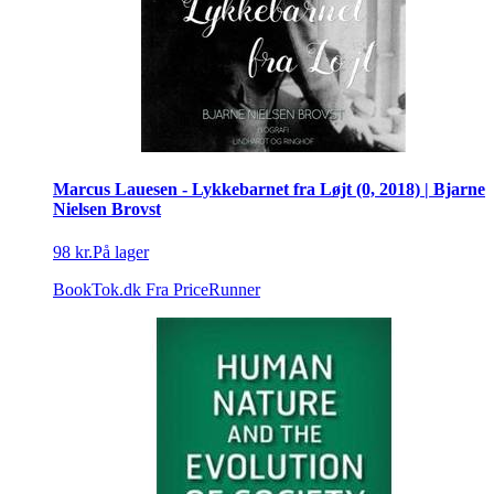
Marcus Lauesen - Lykkebarnet fra Løjt (0, 2018) | Bjarne
Nielsen Brovst
98 kr.
På lager
BookTok.dk
Fra PriceRunner