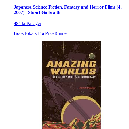
Japanese Science Fiction, Fantasy and Horror Films (4,
2007) | Stuart Galbraith
484 kr.
På lager
BookTok.dk
Fra PriceRunner