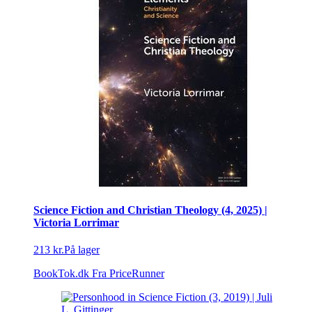
Science Fiction and Christian Theology (4, 2025) |
Victoria Lorrimar
213 kr.
På lager
BookTok.dk
Fra PriceRunner