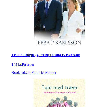
True Starlight (4, 2019) | Ebba P. Karlsson
143 kr.
På lager
BookTok.dk
Fra PriceRunner