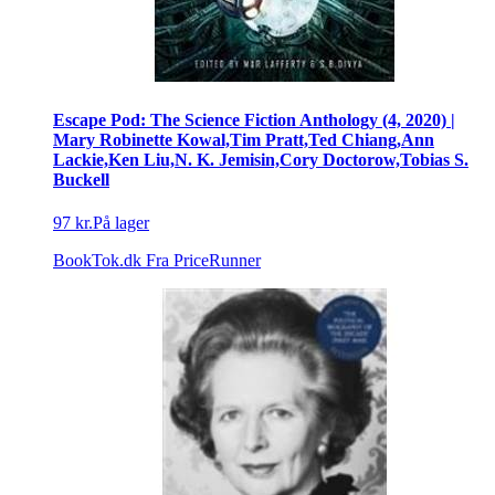
Escape Pod: The Science Fiction Anthology (4, 2020) |
Mary Robinette Kowal,Tim Pratt,Ted Chiang,Ann
Lackie,Ken Liu,N. K. Jemisin,Cory Doctorow,Tobias S.
Buckell
97 kr.
På lager
BookTok.dk
Fra PriceRunner