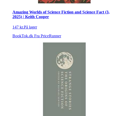
Amazing Worlds of Science Fiction and Science Fact (3,
2025) | Keith Cooper
147 kr.
På lager
BookTok.dk
Fra PriceRunner