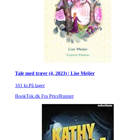
Tale med træer (4, 2023) | Lise Meijer
161 kr.
På lager
BookTok.dk
Fra PriceRunner