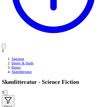
0
Søgning
Bøger & blade
Bøger
Skønlitteratur
Skønlitteratur - Science Fiction
0
Filtre
1