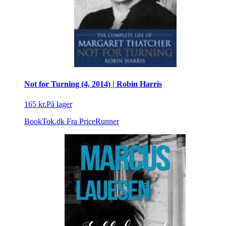
Not for Turning (4, 2014) | Robin Harris
165 kr.
På lager
BookTok.dk
Fra PriceRunner