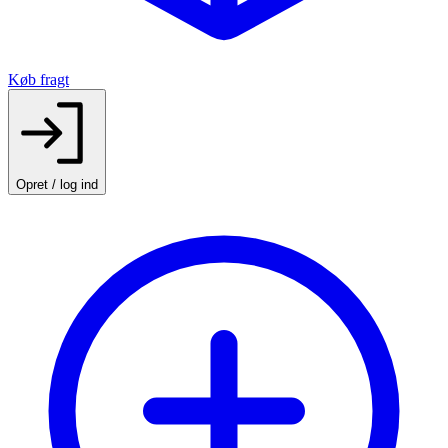
Køb fragt
Opret / log ind