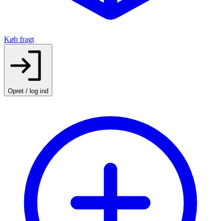
Køb fragt
Opret / log ind