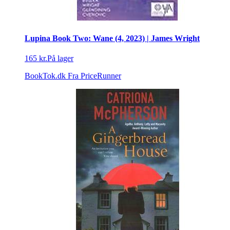
Lupina Book Two: Wane (4, 2023) | James Wright
165 kr.
På lager
BookTok.dk
Fra PriceRunner