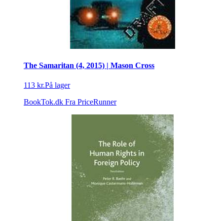
The Samaritan (4, 2015) | Mason Cross
113 kr.
På lager
BookTok.dk
Fra PriceRunner