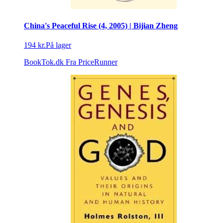
China's Peaceful Rise (4, 2005) | Bijian Zheng
194 kr.
På lager
BookTok.dk
Fra PriceRunner