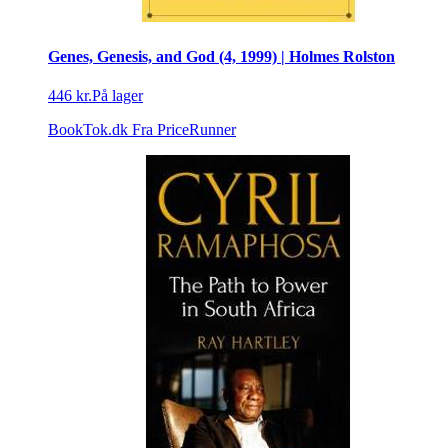
Genes, Genesis, and God (4, 1999) | Holmes Rolston
446 kr.
På lager
BookTok.dk
Fra PriceRunner