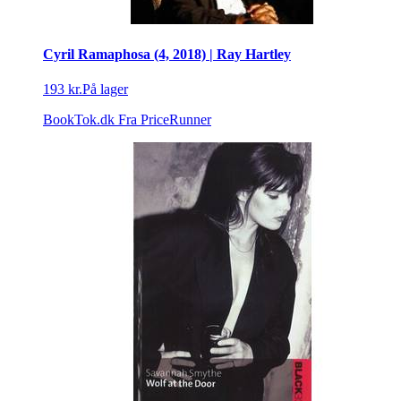
Cyril Ramaphosa (4, 2018) | Ray Hartley
193 kr.
På lager
BookTok.dk
Fra PriceRunner