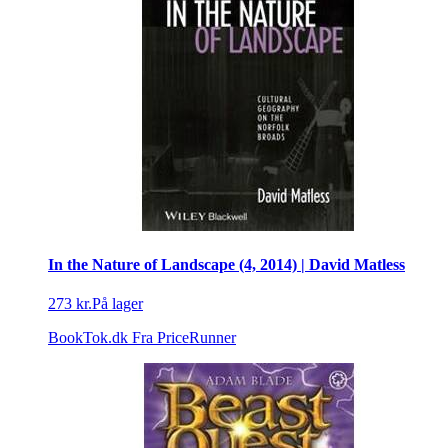
In the Nature of Landscape (4, 2014) | David Matless
273 kr.
På lager
BookTok.dk
Fra PriceRunner