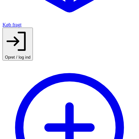
Køb fragt
Opret / log ind