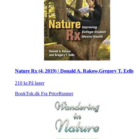
Nature Rx (4, 2019) | Donald A. Rakow,Gregory T. Eells
210 kr.
På lager
BookTok.dk
Fra PriceRunner