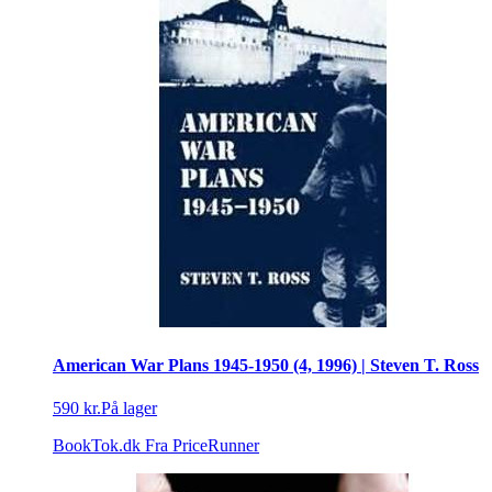
American War Plans 1945-1950 (4, 1996) | Steven T. Ross
590 kr.
På lager
BookTok.dk
Fra PriceRunner