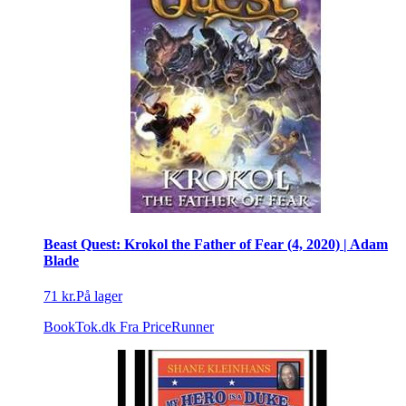
Beast Quest: Krokol the Father of Fear (4, 2020) | Adam
Blade
71 kr.
På lager
BookTok.dk
Fra PriceRunner