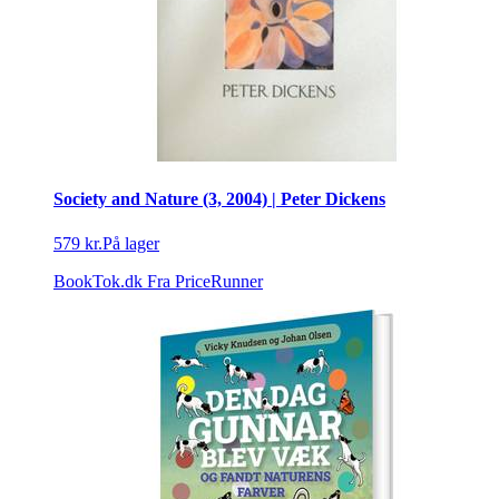
Society and Nature (3, 2004) | Peter Dickens
579 kr.
På lager
BookTok.dk
Fra PriceRunner