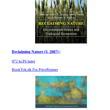
Reclaiming Nature (3, 2007) |
972 kr.
På lager
BookTok.dk
Fra PriceRunner