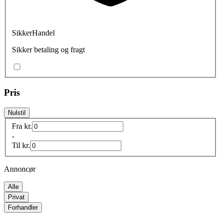
SikkerHandel
Sikker betaling og fragt
Pris
Nulstil
Fra
kr.
-
Til
kr.
Annoncør
Alle
Privat
Forhandler