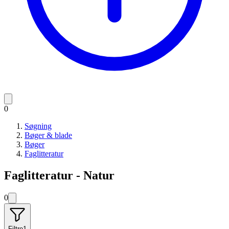
0
Søgning
Bøger & blade
Bøger
Faglitteratur
Faglitteratur - Natur
0
Filtre
1