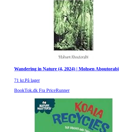
Wandering in Nature (4, 2024) | Mohsen Aboutorabi
71 kr.
På lager
BookTok.dk
Fra PriceRunner