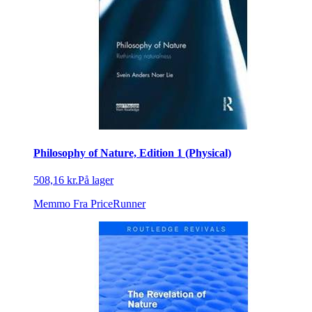
Philosophy of Nature, Edition 1 (Physical)
508,16 kr.
På lager
Memmo
Fra PriceRunner