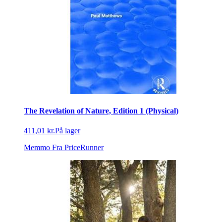
The Revelation of Nature, Edition 1 (Physical)
411,01 kr.
På lager
Memmo
Fra PriceRunner