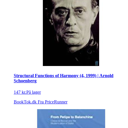
Structural Functions of Harmony (4, 1999) | Arnold
Schoenberg
147 kr.
På lager
BookTok.dk
Fra PriceRunner