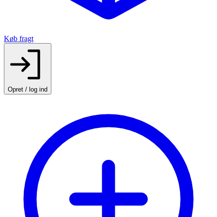
Køb fragt
Opret / log ind