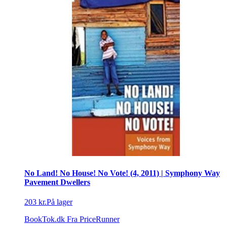
No Land! No House! No Vote! (4, 2011) | Symphony Way
Pavement Dwellers
203 kr.
På lager
BookTok.dk
Fra PriceRunner