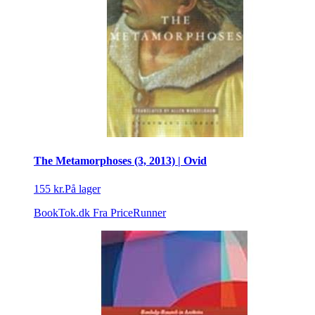
The Metamorphoses (3, 2013) | Ovid
155 kr.
På lager
BookTok.dk
Fra PriceRunner