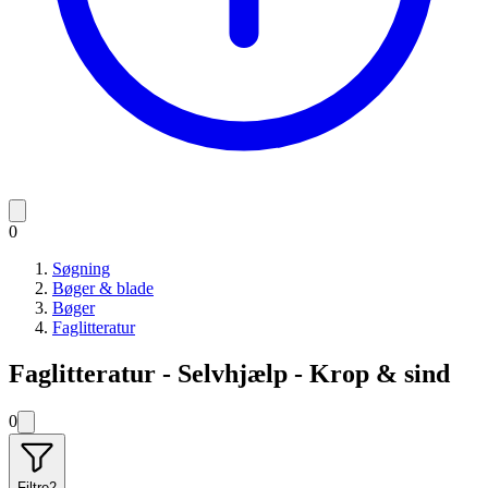
0
Søgning
Bøger & blade
Bøger
Faglitteratur
Faglitteratur - Selvhjælp - Krop & sind
0
Filtre
2