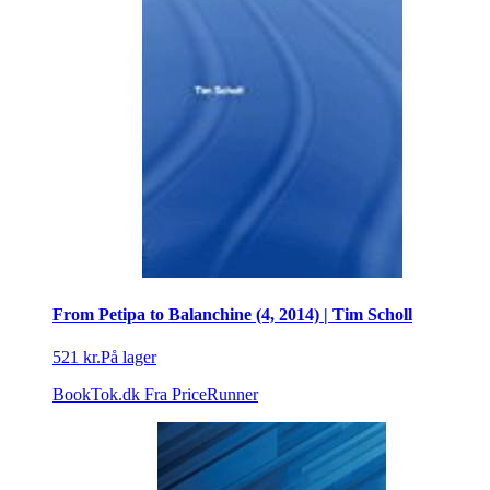
From Petipa to Balanchine (4, 2014) | Tim Scholl
521 kr.
På lager
BookTok.dk
Fra PriceRunner