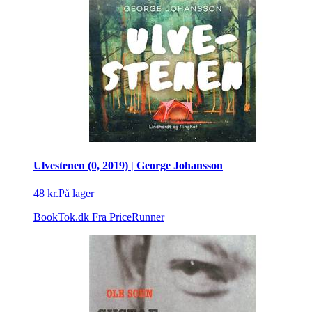
Ulvestenen (0, 2019) | George Johansson
48 kr.
På lager
BookTok.dk
Fra PriceRunner