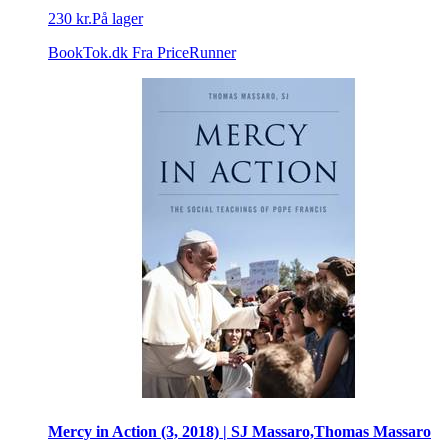
230 kr.
På lager
BookTok.dk
Fra PriceRunner
Mercy in Action (3, 2018) | SJ Massaro,Thomas Massaro