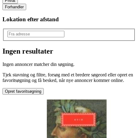
Privat
Forhandler
Lokation efter afstand
Ingen resultater
Produkttype
:
Ingen annoncer matcher din søgning.
Krop & sind
Tjek stavning og filtre, forsøg med et bredere søgeord eller opret en
Type
:
favoritsøgning og få besked, når nye annoncer kommer online.
Selvhjælp
Opret favoritsøgning