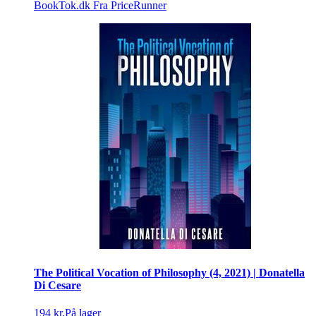
BookTok.dk
Fra PriceRunner
The Political Vocation of Philosophy (4, 2021) | Donatella
Di Cesare
194 kr.
På lager