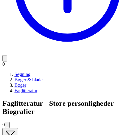
0
Søgning
Bøger & blade
Bøger
Faglitteratur
Faglitteratur - Store personligheder -
Biografier
0