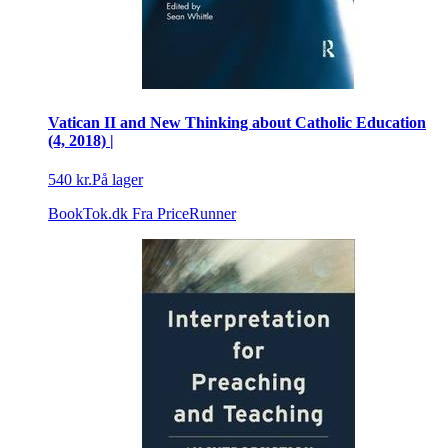
Vatican II and New Thinking about Catholic Education
(4, 2018) |
540 kr.
På lager
BookTok.dk
Fra PriceRunner