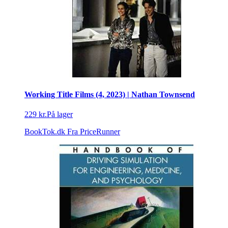
Working Title Films (4, 2023) | Nathan Townsend
229 kr.
På lager
BookTok.dk
Fra PriceRunner