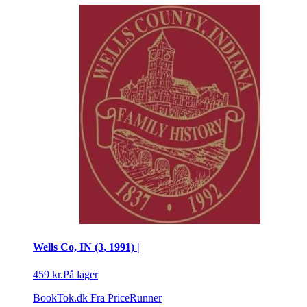
Wells Co, IN (3, 1991) |
459 kr.
På lager
BookTok.dk
Fra PriceRunner