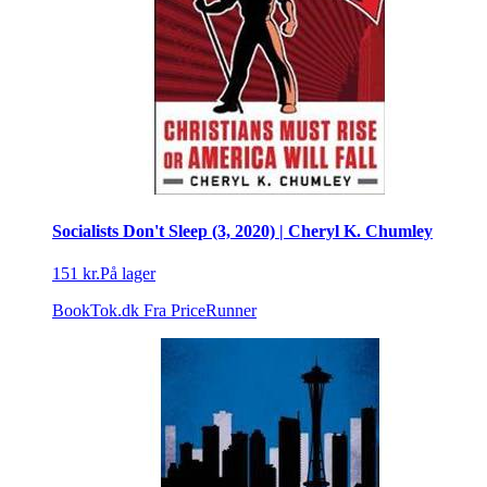
Socialists Don't Sleep (3, 2020) | Cheryl K. Chumley
151 kr.
På lager
BookTok.dk
Fra PriceRunner