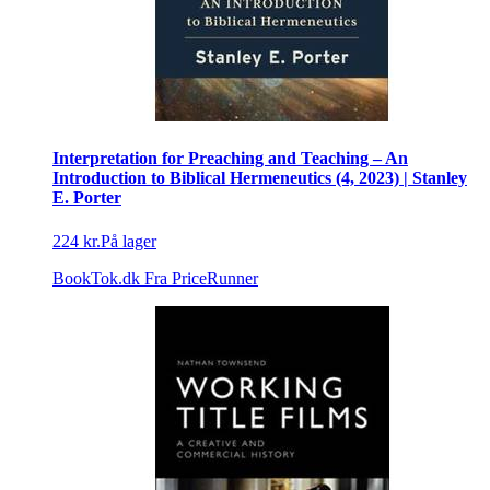
Interpretation for Preaching and Teaching – An
Introduction to Biblical Hermeneutics (4, 2023) | Stanley
E. Porter
224 kr.
På lager
BookTok.dk
Fra PriceRunner