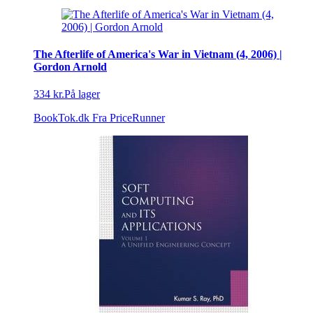
The Afterlife of America's War in Vietnam (4, 2006) |
Gordon Arnold
334 kr.
På lager
BookTok.dk
Fra PriceRunner