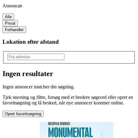
Annoncør
Alle
Privat
Forhandler
Lokation efter afstand
Ingen resultater
Produkttype
:
Ingen annoncer matcher din søgning.
Biografier
Tjek stavning og filtre, forsøg med et bredere søgeord eller opret en
Type
:
favoritsøgning og få besked, når nye annoncer kommer online.
Store personligheder
Opret favoritsøgning