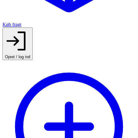
Køb fragt
Opret / log ind