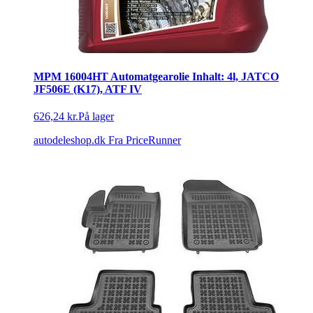
MPM 16004HT Automatgearolie Inhalt: 4l, JATCO
JF506E (K17), ATF IV
626,24 kr.
På lager
autodeleshop.dk
Fra PriceRunner