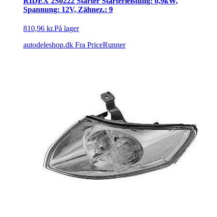
RIDEX 2S0222 Starter Starterleistung: 0,9kW,
Spannung: 12V, Zähnez.: 9
810,96 kr.
På lager
autodeleshop.dk
Fra PriceRunner