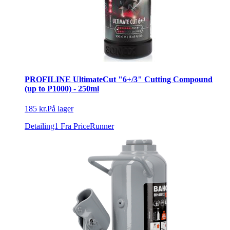
PROFILINE UltimateCut "6+/3" Cutting Compound
(up to P1000) - 250ml
185 kr.
På lager
Detailing1
Fra PriceRunner