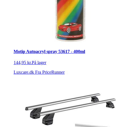
Motip Autoacryl spray 53617 - 400ml
144,95 kr.
På lager
Luxcare.dk
Fra PriceRunner