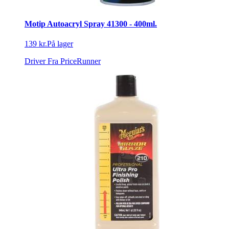
Motip Autoacryl Spray 41300 - 400ml.
139 kr.
På lager
Driver
Fra PriceRunner