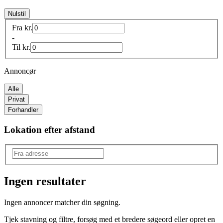
Nulstil
Fra
kr.
-
Til
kr.
Annoncør
Alle
Privat
Forhandler
Lokation efter afstand
Ingen resultater
Produkttype
:
Ingen annoncer matcher din søgning.
Cykelophæng
Tjek stavning og filtre, forsøg med et bredere søgeord eller opret en