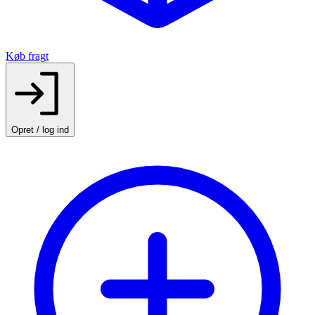
Køb fragt
Opret / log ind