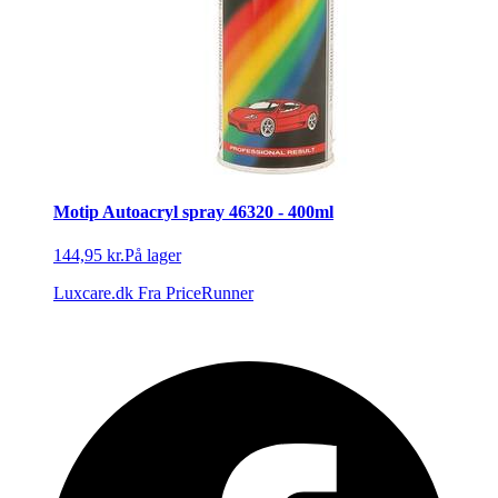
Motip Autoacryl spray 46320 - 400ml
144,95 kr.
På lager
Luxcare.dk
Fra PriceRunner