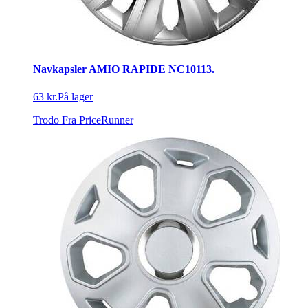
Navkapsler AMIO RAPIDE NC10113.
63 kr.
På lager
Trodo
Fra PriceRunner