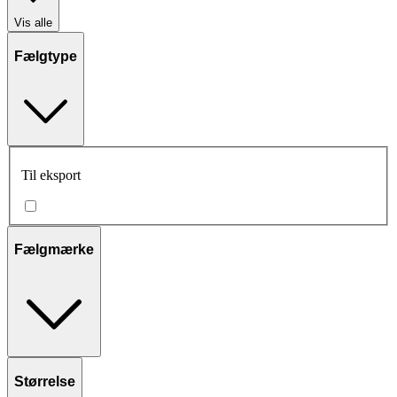
Vis alle
Fælgtype
Til eksport
Fælgmærke
Størrelse