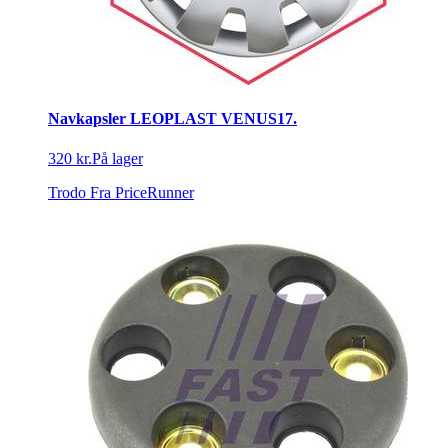
Navkapsler LEOPLAST VENUS17.
320 kr.
På lager
Trodo
Fra PriceRunner