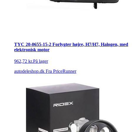
TYC 20-0655-15-2 Forlygter højre, H7/H7, Halogen, med
elektronisk motor
962,72 kr.
På lager
autodeleshop.dk
Fra PriceRunner