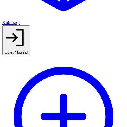
Køb fragt
Opret / log ind