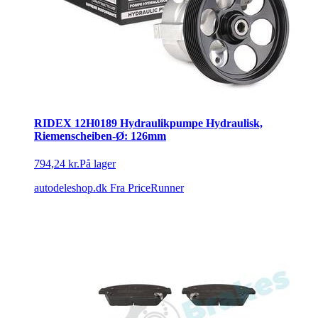
RIDEX 12H0189 Hydraulikpumpe Hydraulisk,
Riemenscheiben-Ø: 126mm
794,24 kr.
På lager
autodeleshop.dk
Fra PriceRunner