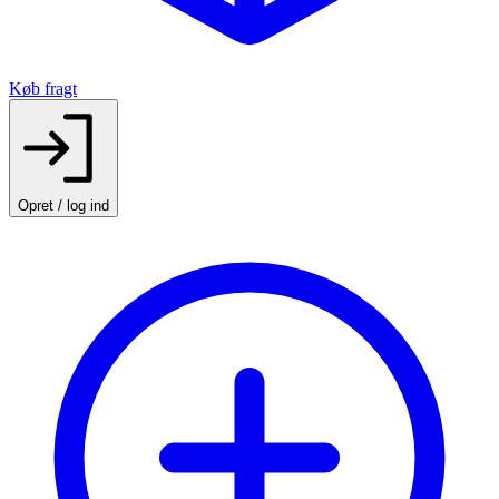
Køb fragt
Opret / log ind