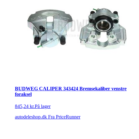
BUDWEG CALIPER 343424 Bremsekaliber venstre
foraksel
845,24 kr.
På lager
autodeleshop.dk
Fra PriceRunner