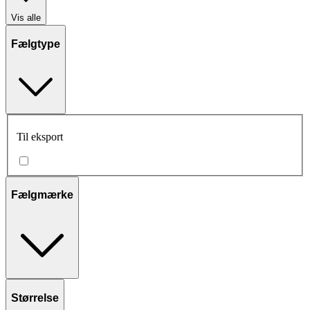
Vis alle
Fælgtype
Til eksport
Fælgmærke
Størrelse