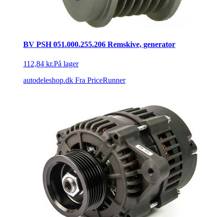
BV PSH 051.000.255.206 Remskive, generator
112,84 kr.
På lager
autodeleshop.dk
Fra PriceRunner