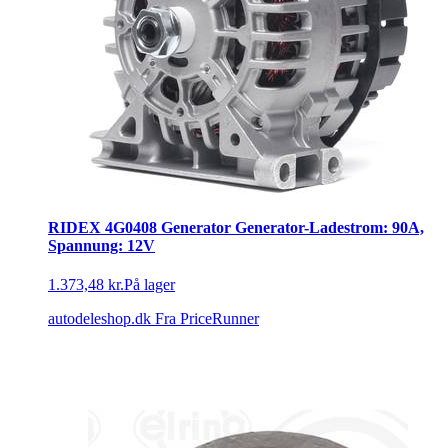
RIDEX 4G0408 Generator Generator-Ladestrom: 90A,
Spannung: 12V
1.373,48 kr.
På lager
autodeleshop.dk
Fra PriceRunner