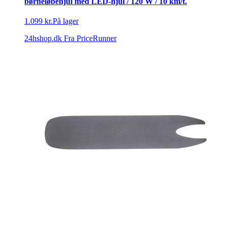
børneløbehjul med LED-hjul / 120 W / 10 km/t.
1.099 kr.
På lager
24hshop.dk
Fra PriceRunner