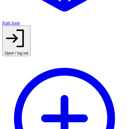
Køb fragt
Opret / log ind