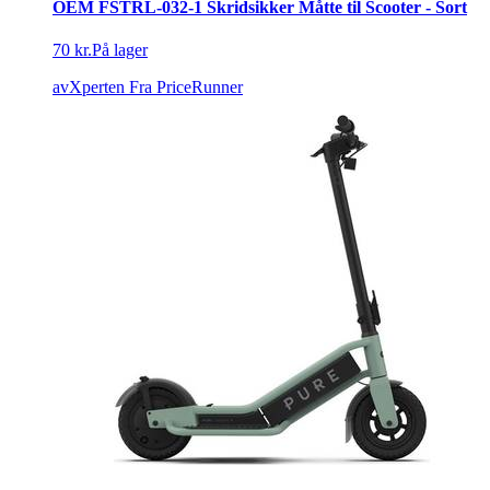
OEM FSTRL-032-1 Skridsikker Måtte til Scooter - Sort
70 kr.
På lager
avXperten
Fra PriceRunner