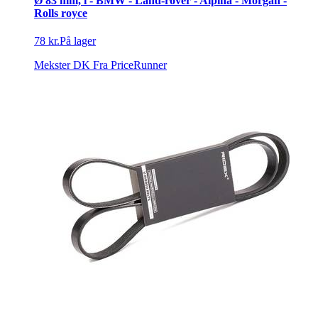
Ø 83 mm, i - BMW - Land-rover - Alpina - Morgan -
Rolls royce
78 kr.
På lager
Mekster DK
Fra PriceRunner