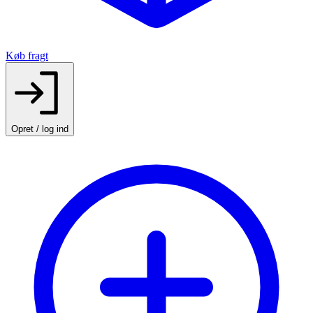
Køb fragt
Opret / log ind