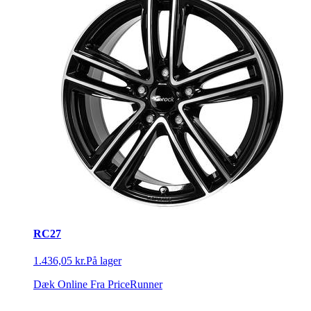
RC27
1.436,05 kr.
På lager
Dæk Online
Fra PriceRunner