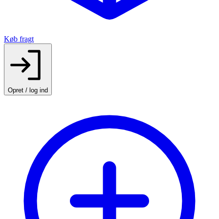
Køb fragt
Opret / log ind