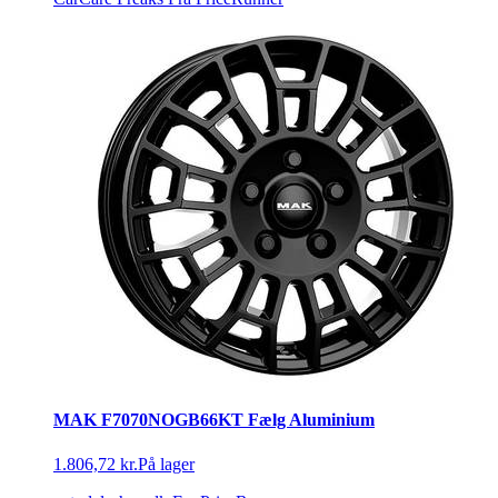
MAK F7070NOGB66KT Fælg Aluminium
1.806,72 kr.
På lager