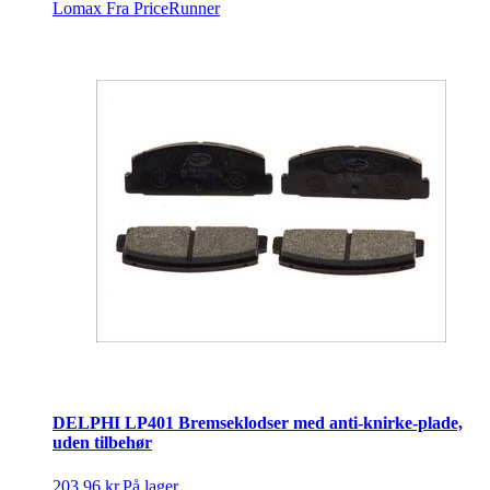
Lomax
Fra PriceRunner
DELPHI LP401 Bremseklodser med anti-knirke-plade,
uden tilbehør
203,96 kr.
På lager