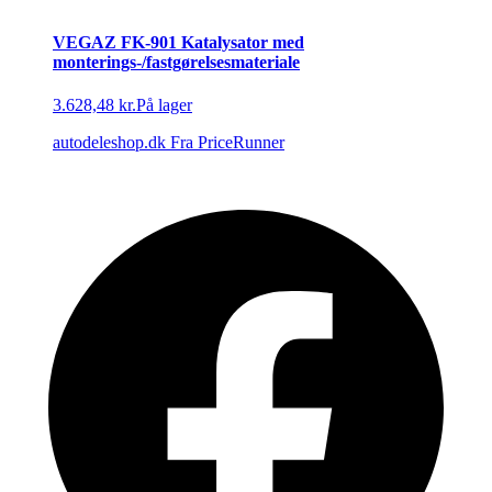
VEGAZ FK-901 Katalysator med
monterings-/fastgørelsesmateriale
3.628,48 kr.
På lager
autodeleshop.dk
Fra PriceRunner