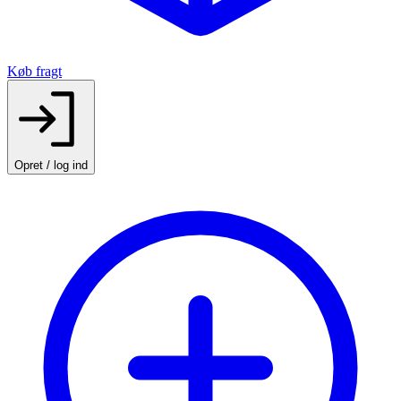
Køb fragt
Opret / log ind