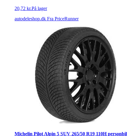
20,72 kr.
På lager
autodeleshop.dk
Fra PriceRunner
Michelin Pilot Alpin 5 SUV 265/50 R19 110H personbil