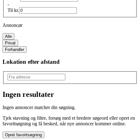
-
Til
kr.
Annoncør
Alle
Privat
Forhandler
Lokation efter afstand
Ingen resultater
Mærke
:
Ingen annoncer matcher din søgning.
Andet mærke
Tjek stavning og filtre, forsøg med et bredere søgeord eller opret en
Model
:
favoritsøgning og få besked, når nye annoncer kommer online.
Anden model
Opret favoritsøgning