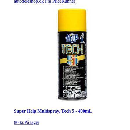
autodeleshop.dk
Fra PriceRunner
Super Help Multispray, Tech 5 - 400mL
80 kr.
På lager