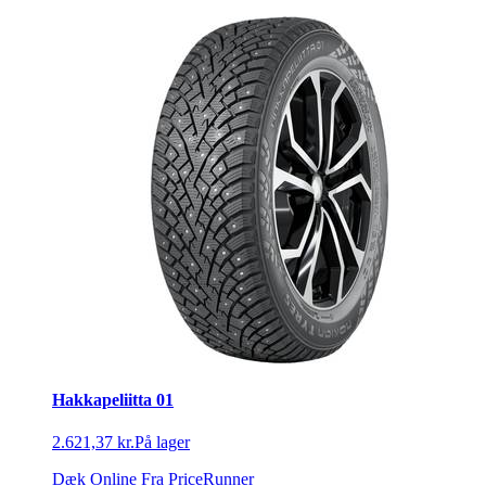
Hakkapeliitta 01
2.621,37 kr.
På lager
Dæk Online
Fra PriceRunner