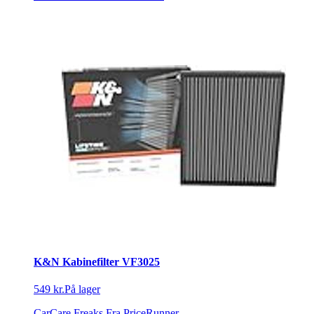
K&N Kabinefilter VF3025
549 kr.
På lager
CarCare Freaks
Fra PriceRunner