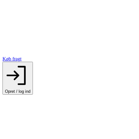
Køb fragt
Opret / log ind