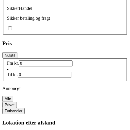
SikkerHandel
Sikker betaling og fragt
Pris
Nulstil
Fra
kr.
-
Til
kr.
Annoncør
Alle
Privat
Forhandler
Lokation efter afstand