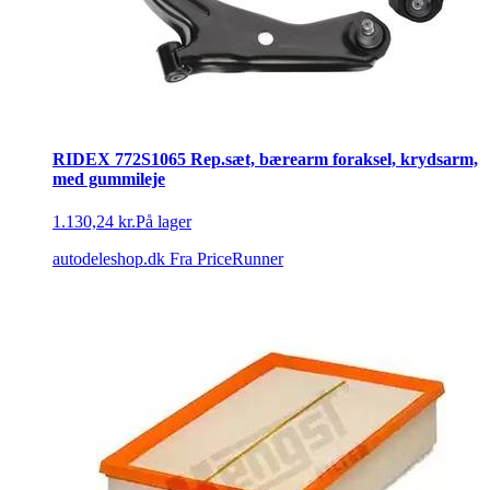
RIDEX 772S1065 Rep.sæt, bærearm foraksel, krydsarm,
med gummileje
1.130,24 kr.
På lager
autodeleshop.dk
Fra PriceRunner