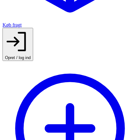
Køb fragt
Opret / log ind