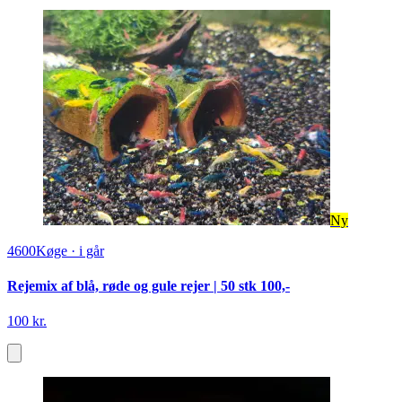
Ny
4600
Køge
·
i går
Rejemix af blå, røde og gule rejer | 50 stk 100,-
100 kr.