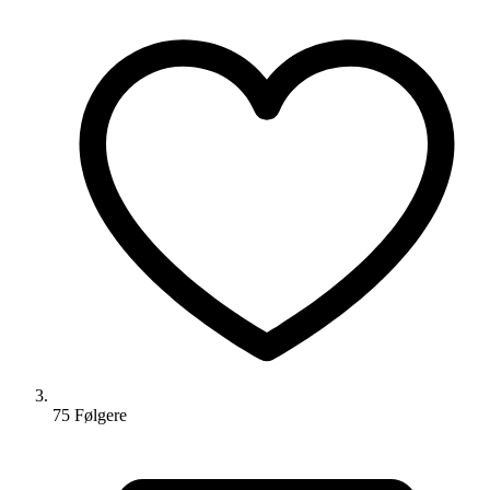
75
Følger
e