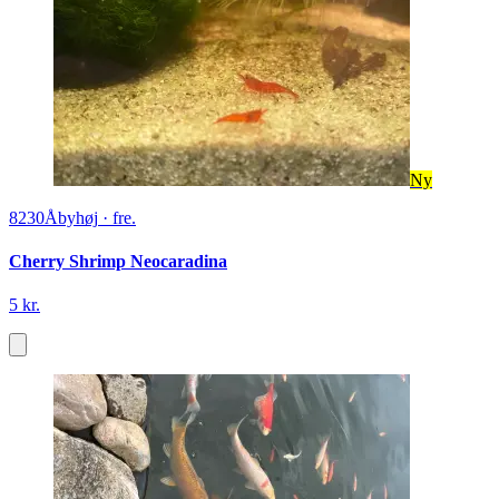
Ny
8230
Åbyhøj
·
fre.
Cherry Shrimp Neocaradina
5 kr.