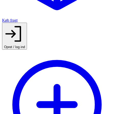
Køb fragt
Opret / log ind