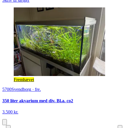
Skriv til sælger
Fremhævet
5700
Svendborg
·
fre.
350 liter akvarium med div. Bl.a. co2
3.500 kr.