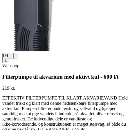
1
/
4
1
Webshop
Filterpumpe til akvarium med aktivt kul - 600 l/t
219 kr.
EFFEKTIV FILTERPUMPE TIL KLART AKVARIEVAND Hold
vandet friskt og klart med denne nedsænkbare filterpumpe med
aktivt kul. Pumpen filtrerer både fersk- og saltvand og hjælper
samtidig med at øge vandets iltindhold, så akvariet bliver renset og
genopfrisket. De indvendige dele er vandfaste og
ikke‑korroderende, og konstruktionen er meget støjsvag, så både du
og dine fisk får ro. TIL AKVARIER, HVOR