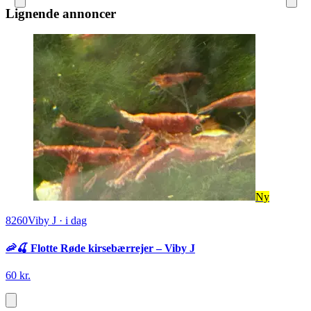
Lignende annoncer
Ny
8260
Viby J
·
i dag
🦐🍒 Flotte Røde kirsebærrejer – Viby J
60 kr.