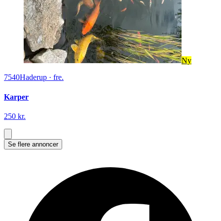
Ny
7540
Haderup
·
fre.
Karper
250 kr.
Se flere annoncer