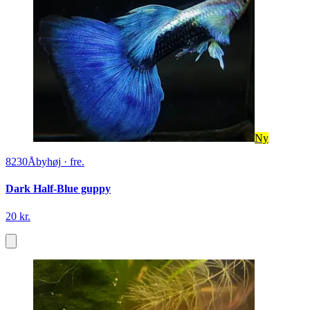
Ny
8230
Åbyhøj
·
fre.
Dark Half-Blue guppy
20 kr.