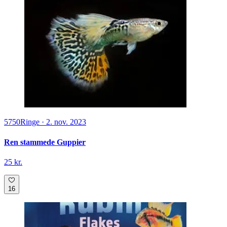
5750
Ringe
·
2. nov. 2023
Ren stammede Guppier
25 kr.
16