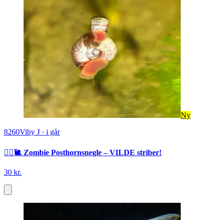
Ny
8260
Viby J
·
i går
🧟‍♂️🐌 Zombie Posthornsnegle – VILDE striber!
30 kr.