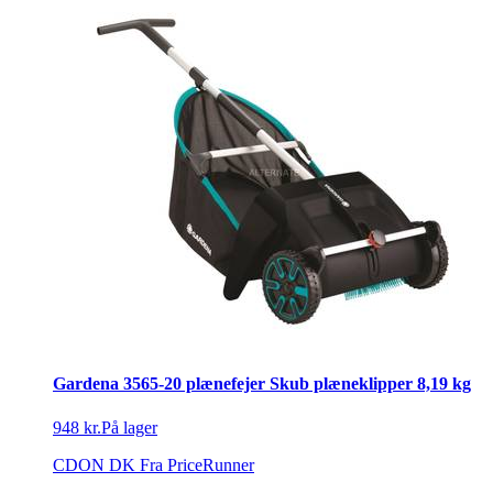
Gardena 3565-20 plænefejer Skub plæneklipper 8,19 kg
948 kr.
På lager
CDON DK
Fra PriceRunner