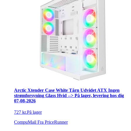
Arctic Xtender Case White Tårn Udvidet ATX Ingen
strømforsyning Glass Hvid --> På lager, levering hos dig
07-08-2026
727 kr.
På lager
CompuMail
Fra PriceRunner