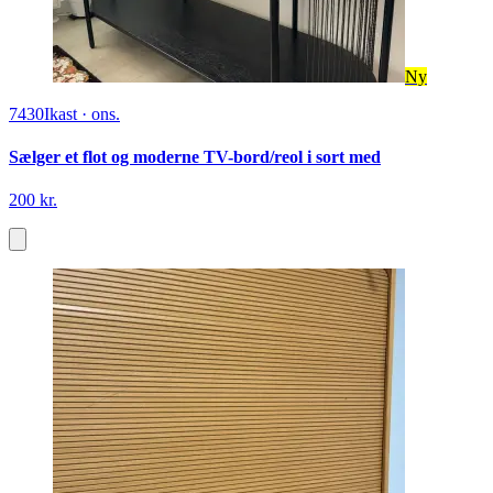
Ny
7430
Ikast
·
ons.
Sælger et flot og moderne TV-bord/reol i sort med
200 kr.