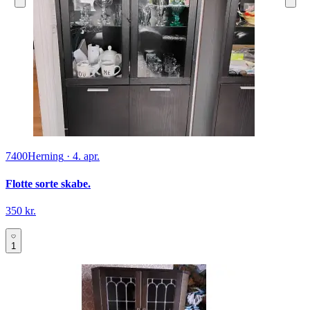
7400
Herning
·
4. apr.
Flotte sorte skabe.
350 kr.
1