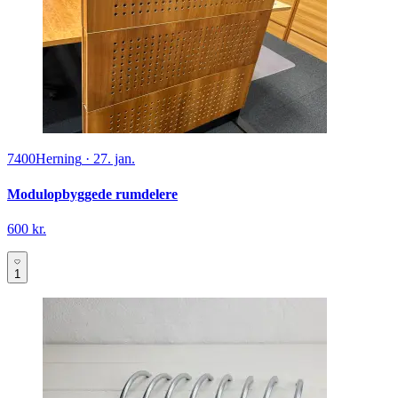
7400
Herning
·
27. jan.
Modulopbyggede rumdelere
600 kr.
1