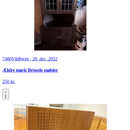
7480
Vildbjerg
·
26. dec. 2022
Ældre mørk Bejsede møbler
250 kr.
1