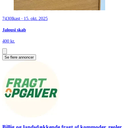
7430
Ikast
·
15. okt. 2025
Jalousi skab
400 kr.
Se flere annoncer
Billig og landsdækkende fragt af kommoder, reoler