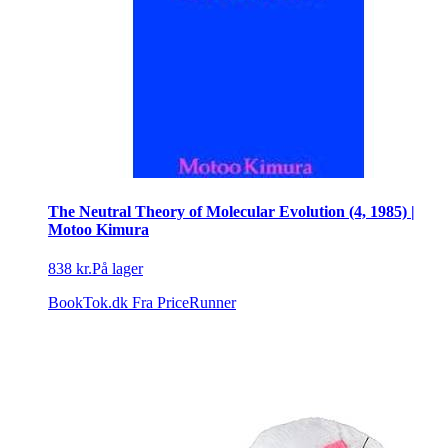
The Neutral Theory of Molecular Evolution (4, 1985) |
Motoo Kimura
838 kr.
På lager
BookTok.dk
Fra PriceRunner