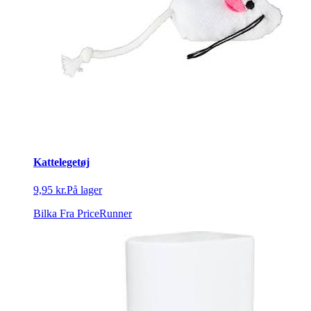
Kattelegetøj
9,95 kr.
På lager
Bilka
Fra PriceRunner