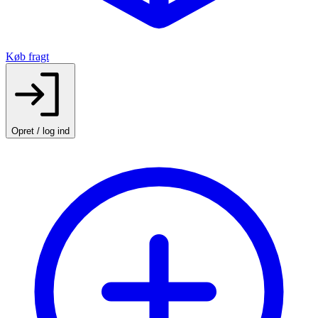
Køb fragt
Opret / log ind