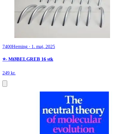
7400
Herning
·
1. maj. 2025
⭐️- MØBELGREB 16 stk
249 kr.