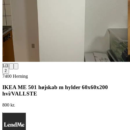
1
/
3
2
7400 Herning
IKEA ME 501 højskab m hylder 60x60x200
hvi/VALLSTE
800 kr.