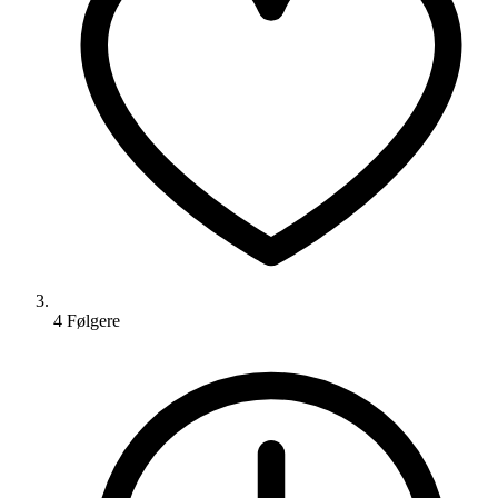
4
Følger
e