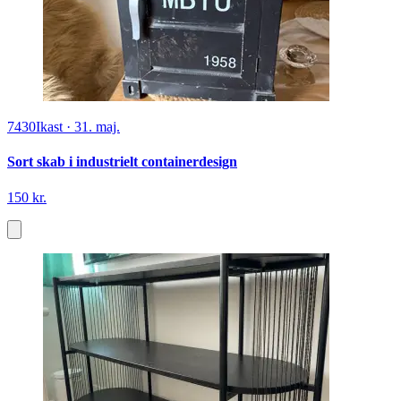
7430
Ikast
·
31. maj.
Sort skab i industrielt containerdesign
150 kr.