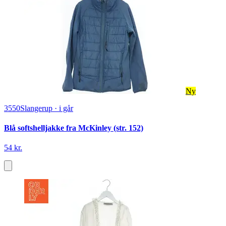
Ny
3550
Slangerup
·
i går
Blå softshelljakke fra McKinley (str. 152)
54 kr.