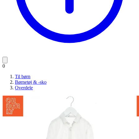
0
Til børn
Børnetøj & -sko
Overdele