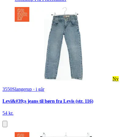
Ny
3550
Slangerup
·
i går
Levi&#39;s jeans til børn fra Levis (str. 116)
54 kr.