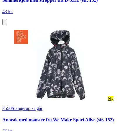
Sommerkjole med stropper fra D-XEL (str. 152)
43 kr.
Ny
3550
Slangerup
·
i går
Anorak med mønster fra We Make Sport Alive (str. 152)