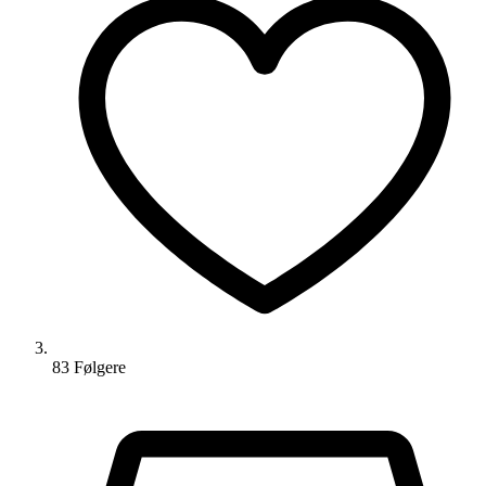
83
Følger
e