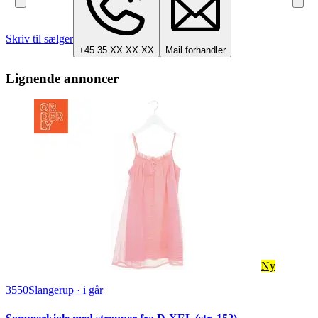
Skriv til sælger
+45 35 XX XX XX
Mail forhandler
Lignende annoncer
Ny
3550
Slangerup
·
i går