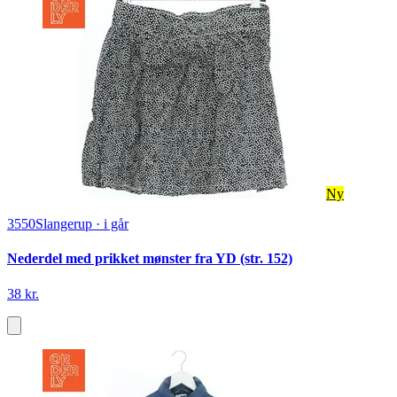
Ny
3550
Slangerup
·
i går
Nederdel med prikket mønster fra YD (str. 152)
38 kr.