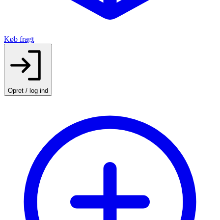
Køb fragt
Opret / log ind