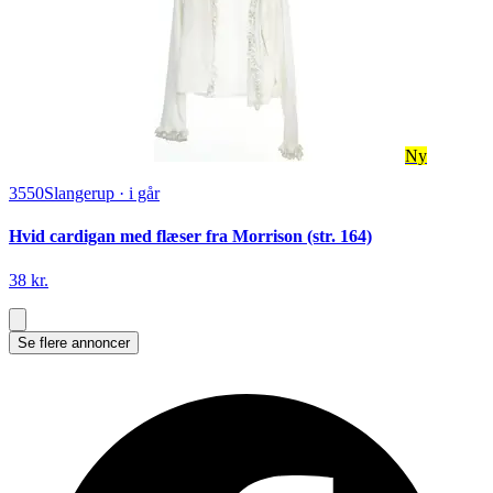
Ny
3550
Slangerup
·
i går
Hvid cardigan med flæser fra Morrison (str. 164)
38 kr.
Se flere annoncer