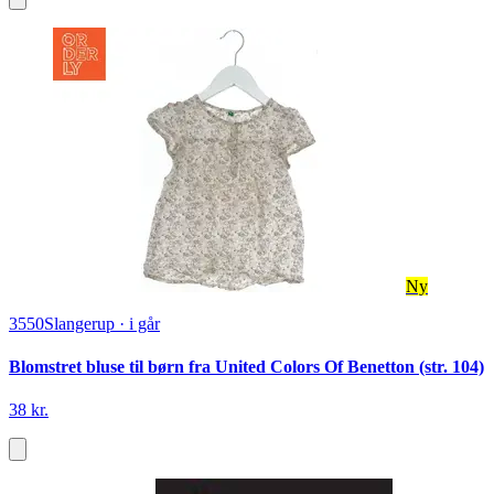
Ny
3550
Slangerup
·
i går
Blomstret bluse til børn fra United Colors Of Benetton (str. 104)
38 kr.