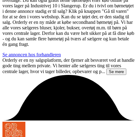
hverdage. Du kan også gratis hente børnetøjet efter køb online på
vores lager på Industrivej 10 i Slangerup. Er du i tvivl om børnetøjet
i denne annonce stadig er til salg? Klik på knappen "Gå til varen"
for at se den i vores webshop. Kan du se tøjet der, er den stadig til
salg. Orderly er en ny måde at købe secondhand børnetøj på. Vi har
alle vores sælgeres bluser, kjoler, bukser, overtøj m.m. til børn på
vores centrale lager. Derfor kan du være helt sikker på at få dine køb
- og du kan samle flere børnetøj på tværs af sælgere og kun betale
én gang fragt.
Se annoncen hos forhandleren
Orderly er en ny salgsplatform, der fjerner alt besværet ved at handle
gode ting mellem private. Vi henter alle sælgeres ting til vores
centrale lager, hvor vi tager billeder, opbevarer og p...
Se mere