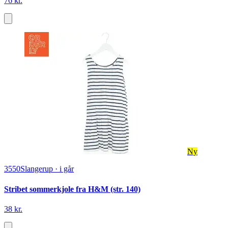
76 kr.
Ny
3550
Slangerup
·
i går
Stribet sommerkjole fra H&M (str. 140)
38 kr.