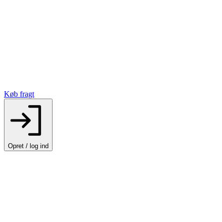
Køb fragt
Opret / log ind