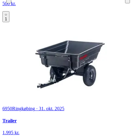
500 kr.
1
6950
Ringkøbing
·
31. okt. 2025
Trailer
1.995 kr.