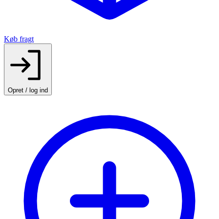
Køb fragt
Opret / log ind