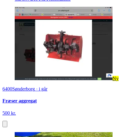
Ny
6400
Sønderborg
·
i går
Fræser aggregat
500 kr.