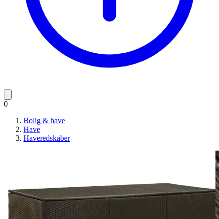
0
Bolig & have
Have
Haveredskaber