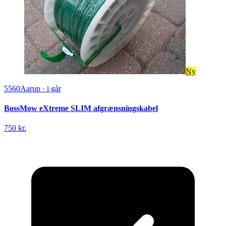
Ny
5560
Aarup
·
i går
BossMow eXtreme SLIM afgrænsningskabel
750 kr.