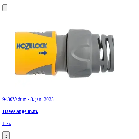
9430
Vadum
·
8. jan. 2023
Haveslange m.m.
1 kr.