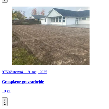
2
9750
Østervrå
·
19. maj. 2025
Græsplæne gravearbejde
10 kr.
1