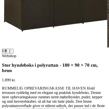
1
/
8
Webshop
Stor hyndeboks i polyrattan - 180 × 90 × 70 cm,
brun
1.899 kr.
RUMMELIG OPBEVARINGSKASSE TIL HAVEN Hold
terrassen ryddelig med en elegant og praktisk hyndeboks. Denne
store opbevaringskasse rummer nemt møbelhynder, puder, tæpper
og små haveredskaber, så alt har sin faste plads. Den brune
polyrattanoverflade giver et stilrent udtryk, der passer ind i de fleste