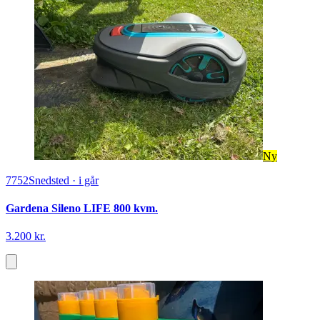
Ny
7752
Snedsted
·
i går
Gardena Sileno LIFE 800 kvm.
3.200 kr.