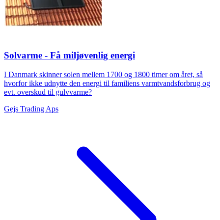
Solvarme - Få miljøvenlig energi
I Danmark skinner solen mellem 1700 og 1800 timer om året, så
hvorfor ikke udnytte den energi til familiens varmtvandsforbrug og
evt. overskud til gulvvarme?
Gejs Trading Aps