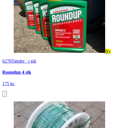
Ny
6270
Tønder
·
i går
Roundup 4 stk
175 kr.