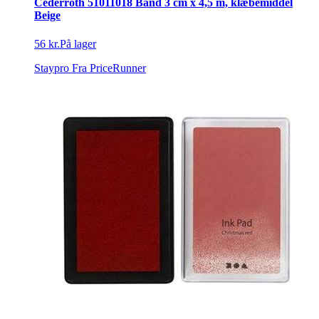
Cederroth 51011018 Band 3 cm x 4,5 m, klæbemiddel
Beige
56 kr.
På lager
Staypro
Fra PriceRunner