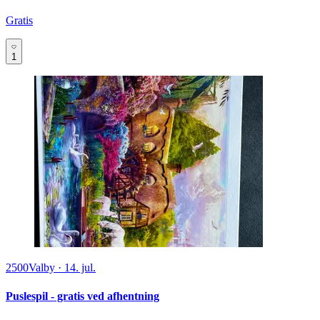
Gratis
1
2500
Valby
·
14. jul.
Puslespil - gratis ved afhentning