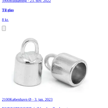
5900
Rudkøbing
·
23. nov. 2022
Til glas
8 kr.
2100
København Ø
·
3. jan. 2023