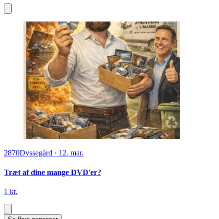
2870
Dyssegård
·
12. mar.
Træt af dine mange DVD'er?
1 kr.