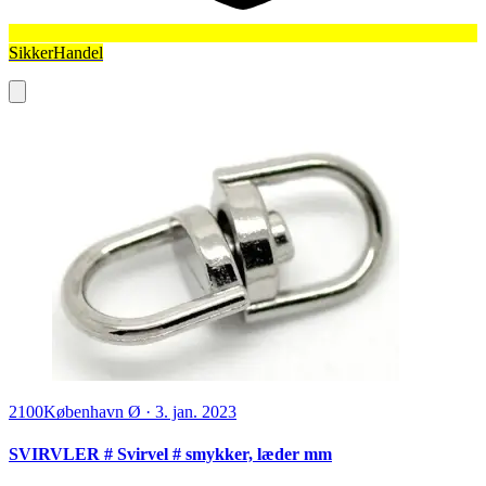
SikkerHandel
2100
København Ø
·
3. jan. 2023
SVIRVLER # Svirvel # smykker, læder mm