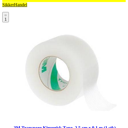
SikkerHandel
1
3M Transpore Kirurgisk Tape, 2,5 cm x 9,1 m (1 stk)