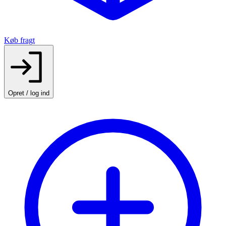
Køb fragt
Opret / log ind