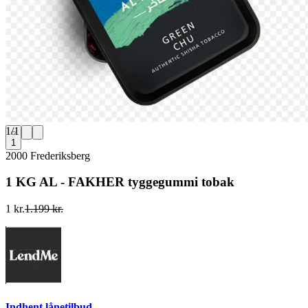
1
/
1
1
2000 Frederiksberg
1 KG AL - FAKHER tyggegummi tobak
1 kr.
1.199 kr.
Indhent lånetilbud