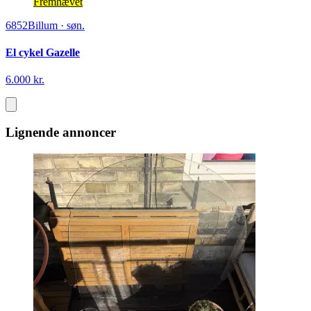
Fremhævet
6852
Billum
·
søn.
El cykel Gazelle
6.000 kr.
Lignende annoncer