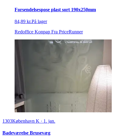
Forsendelsespose plast sort 190x250mm
84,89 kr.
På lager
Redoffice Konpap
Fra PriceRunner
1303
København K
·
1. jan.
Badeværelse Brusevæg