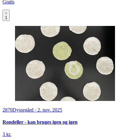
Gratis
1
2870
Dyssegård
·
2. nov. 2025
Rondeller - kan bruges igen og igen
3 kr.