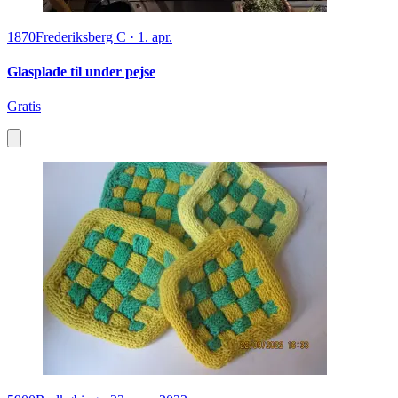
1870
Frederiksberg C
·
1. apr.
Glasplade til under pejse
Gratis