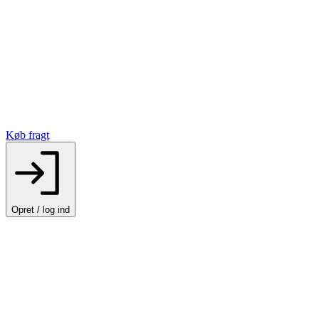
Køb fragt
Opret / log ind